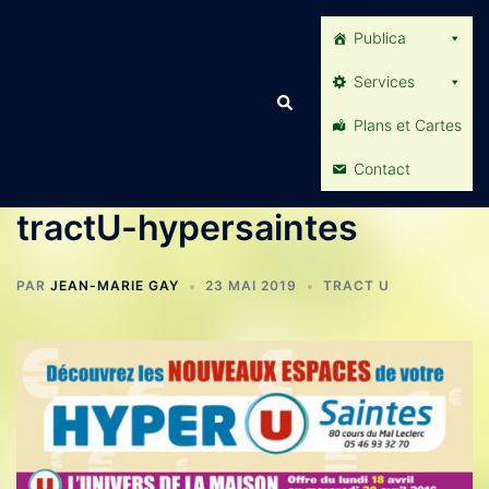
Aller
Publica
au
contenu
Services
Rechercher
Plans et Cartes
Contact
tractU-hypersaintes
PAR
JEAN-MARIE GAY
23 MAI 2019
TRACT U