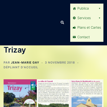
Aller
Publica
au
contenu
Services
Rechercher
Plans et Cartes
Contact
Trizay
PAR
JEAN-MARIE GAY
3 NOVEMBRE 2018
DÉPLIANT D'ACCUEIL